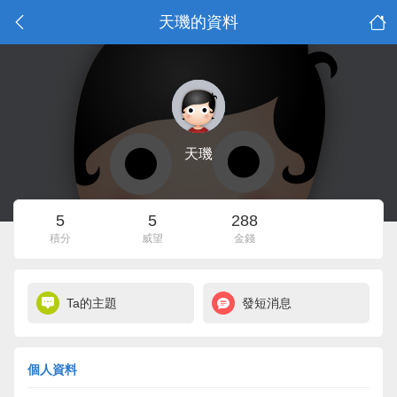
天璣的資料
天璣
5
5
288
積分
威望
金錢
Ta的主題
發短消息
個人資料