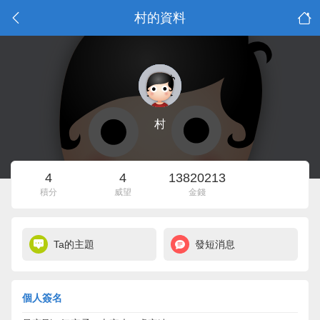
村的資料
村
4
4
13820213
積分
威望
金錢
Ta的主題
發短消息
個人簽名