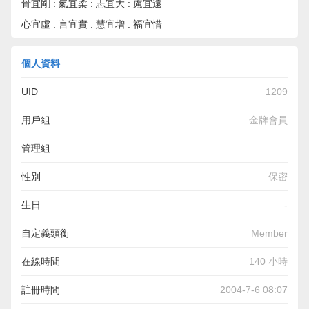
骨宜剛 : 氣宜柔 : 志宜大 : 慮宜遠
心宜虛 : 言宜實 : 慧宜增 : 福宜惜
個人資料
UID
1209
用戶組
金牌會員
管理組
性別
保密
生日
-
自定義頭銜
Member
在線時間
140 小時
註冊時間
2004-7-6 08:07