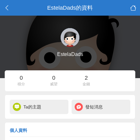
EstelaDads的資料
EstelaDads
0
0
2
積分
威望
金錢
Ta的主題
發短消息
個人資料