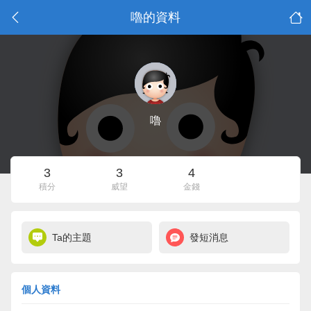
嚕的資料
嚕
3
3
4
積分
威望
金錢
Ta的主題
發短消息
個人資料