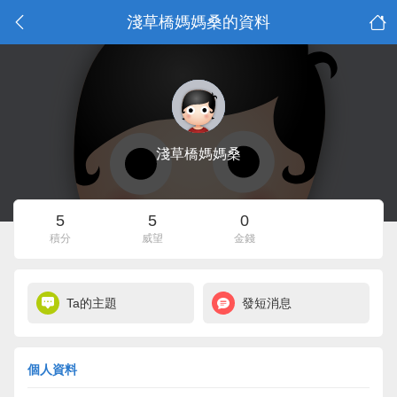
淺草橋媽媽桑的資料
淺草橋媽媽桑
5
5
0
積分
威望
金錢
Ta的主題
發短消息
個人資料