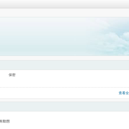
保密
查看全
有動態