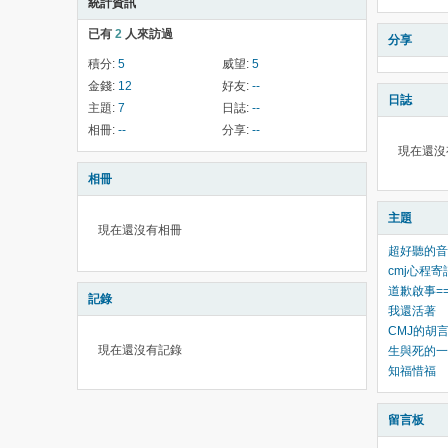
統計資訊
已有
2
人來訪過
分享
積分:
5
威望:
5
金錢:
12
好友:
--
日誌
主題:
7
日誌:
--
相冊:
--
分享:
--
現在還沒
相冊
主題
現在還沒有相冊
超好聽的音
cmj心程寄
道歉啟事=
記錄
我還活著
CMJ的胡
現在還沒有記錄
生與死的一
知福惜福
留言板