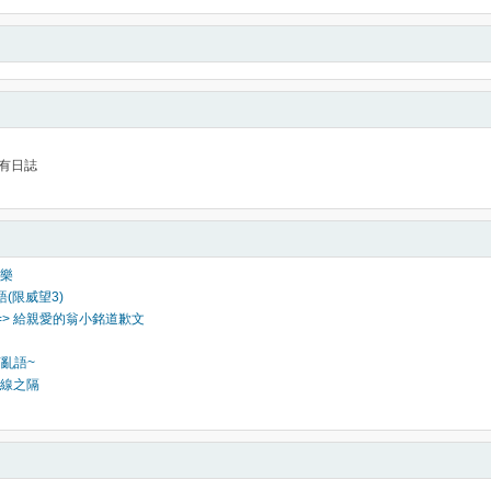
有日誌
樂
語(限威望3)
=> 給親愛的翁小銘道歉文
言亂語~
線之隔