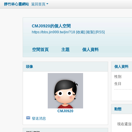
靜竹林心靈網站
返回首頁
CMJ0920的個人空間
https://bbs.jin999.tw/jin/?18
[收藏]
[複製]
[RSS]
空間首頁
主題
個人資料
頭像
個人資料
性別
生日
動態
CMJ0920
發送消息
現在還沒