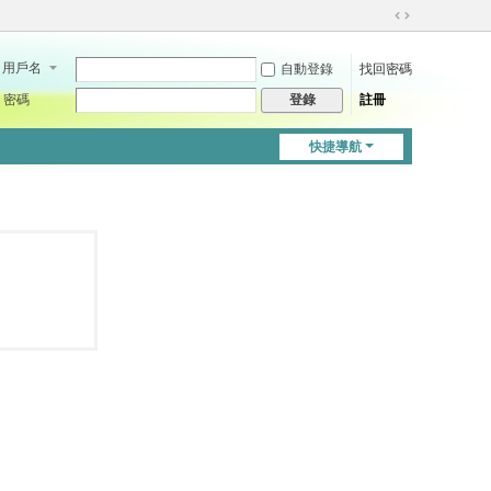
切
換
用戶名
自動登錄
找回密碼
到
寬
密碼
註冊
登錄
版
快捷導航