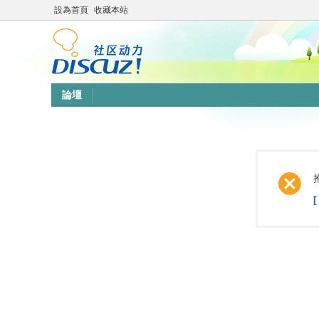
設為首頁
收藏本站
論壇