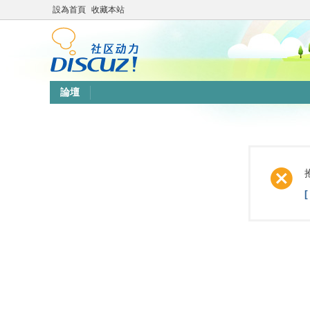
設為首頁
收藏本站
論壇