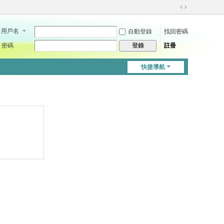
切
換
用戶名
自動登錄
找回密碼
到
寬
密碼
註冊
登錄
版
快捷導航