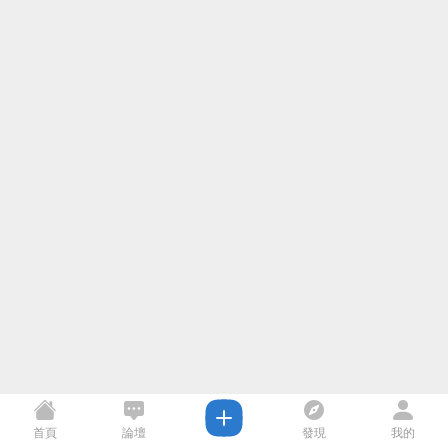
首頁
論壇
發現
我的