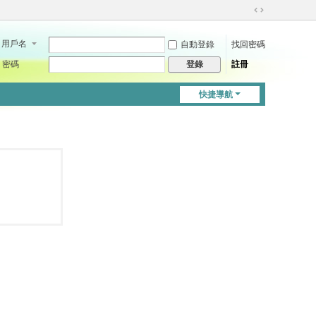
切
換
用戶名
自動登錄
找回密碼
到
寬
密碼
註冊
登錄
版
快捷導航