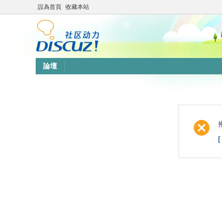
設為首頁
收藏本站
論壇