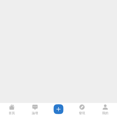
首頁
論壇
發現
我的