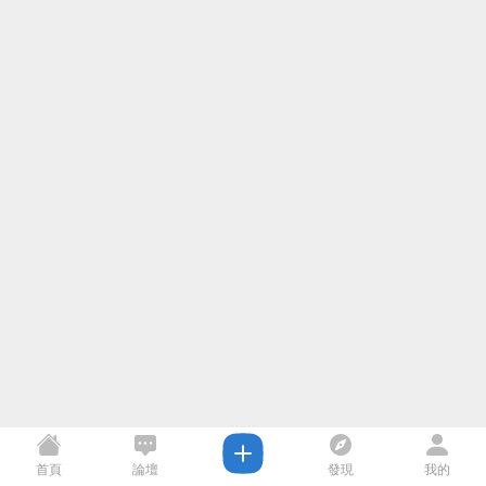
首頁
論壇
發現
我的