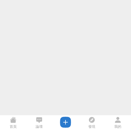
首頁
論壇
發現
我的