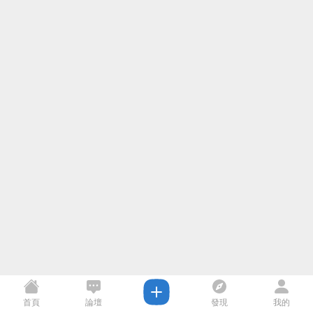
首頁
論壇
發現
我的