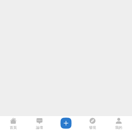
首頁
論壇
發現
我的