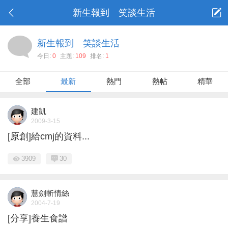
新生報到 笑談生活
新生報到 笑談生活
今日:
0
主題:
109
排名:
1
全部
最新
熱門
熱帖
精華
建凱
2009-3-15
[原創]給cmj的資料...
3909
30
慧劍斬情絲
2004-7-19
[分享]養生食譜