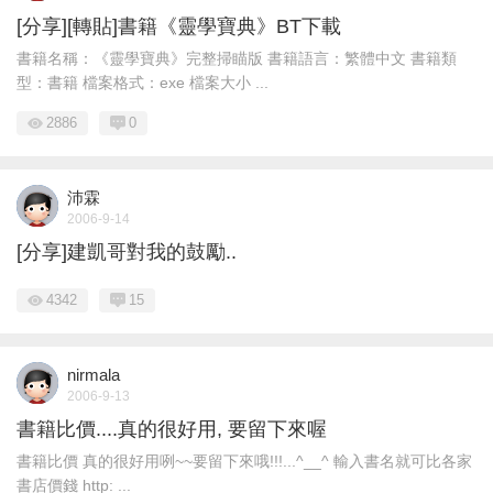
[分享][轉貼]書籍《靈學寶典》BT下載
書籍名稱：《靈學寶典》完整掃瞄版 書籍語言：繁體中文 書籍類
型：書籍 檔案格式：exe 檔案大小 ...
2886
0
沛霖
2006-9-14
[分享]建凱哥對我的鼓勵..
4342
15
nirmala
2006-9-13
書籍比價....真的很好用, 要留下來喔
書籍比價 真的很好用咧~~要留下來哦!!!...^__^ 輸入書名就可比各家
書店價錢 http: ...