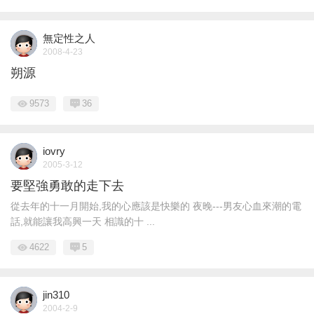
無定性之人
2008-4-23
朔源
9573
36
iovry
2005-3-12
要堅強勇敢的走下去
從去年的十一月開始,我的心應該是快樂的 夜晚---男友心血來潮的電
話,就能讓我高興一天 相識的十 ...
4622
5
jin310
2004-2-9