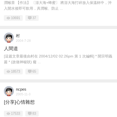
潤喉茶 【作法】 〔澎大海+蜂蜜〕 將澎大海打碎放入保溫杯中，沖
入開水後即可飲用，具潤喉、防止 ...
10691
37
村
2004-7-28
人間道
[這篇文章最後由村在 2004/12/02 02:26pm 第 1 次編輯] * 開宗明義
篇 * (故做神秘狀) 癡 ...
18573
65
ncpes
2005-11-3
[分享]心情雜想
17533
83