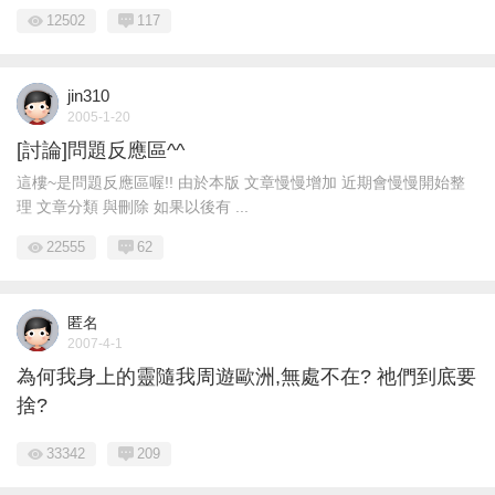
12502
117
jin310
2005-1-20
[討論]問題反應區^^
這樓~是問題反應區喔!! 由於本版 文章慢慢增加 近期會慢慢開始整
理 文章分類 與刪除 如果以後有 ...
22555
62
匿名
2007-4-1
為何我身上的靈隨我周遊歐洲,無處不在? 祂們到底要
捨?
33342
209