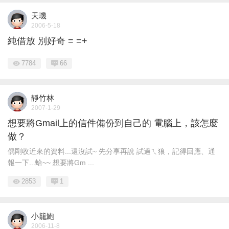
天璣
2006-5-18
純借放 別好奇 = =+
7784
66
靜竹林
2007-1-29
想要將Gmail上的信件備份到自己的 電腦上，該怎麼
做？
偶剛收近來的資料...還沒試~ 先分享再說 試過ㄟ狼，記得回應、通
報一下...蛤~~ 想要將Gm ...
2853
1
小籠鮑
2006-11-8