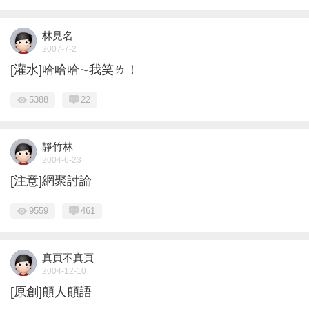
林見名
2007-7-2
[灌水]哈哈哈∼我笑ㄌ！
5388
22
靜竹林
2004-6-23
[注意]網聚討論
9559
461
真頁不真頁
2004-12-10
[原創]顛人顛語