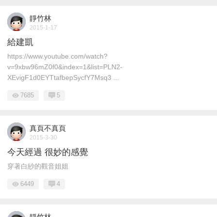
靜竹林
2015-1-17
給建凱
https://www.youtube.com/watch?
v=9xbw96mZ0f0&index=1&list=PLN2-
XEvigF1d0EYTtafbepSycfY7Msq3 ...
7685
5
真頁不真頁
2015-3-30
今天經過 很妙的感覺
穿著白紗的觀音姐姐
6449
4
靜竹林