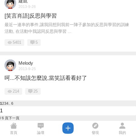
建凱
2013-9-26
[笑言肖語]反思與學習
最近一連串的事件,讓我回想到我前一陣子參加的反思與學習的訓練
活動, 在活動中我認同反思與學習 ...
5401
5
Melody
2013-9-25
呵...不知該怎麼說,當笑話看看好了
214
25
1
2
3
4
.. 6
/ 6 頁
下一頁
首頁
論壇
發現
我的