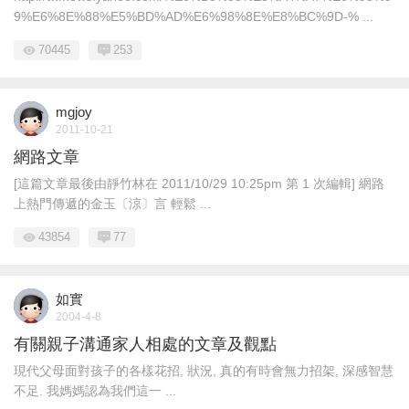
9%E6%8E%88%E5%BD%AD%E6%98%8E%E8%BC%9D-% ...
70445
253
mgjoy
2011-10-21
網路文章
[這篇文章最後由靜竹林在 2011/10/29 10:25pm 第 1 次編輯] 網路
上熱門傳遞的金玉〔涼〕言 輕鬆 ...
43854
77
如實
2004-4-8
有關親子溝通家人相處的文章及觀點
現代父母面對孩子的各樣花招, 狀況, 真的有時會無力招架, 深感智慧
不足. 我媽媽認為我們這一 ...