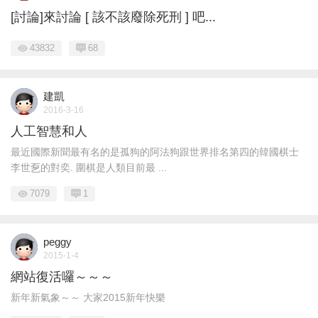
[討論]來討論 [ 該不該廢除死刑 ] 吧...
43832
68
建凱
2016-3-16
人工智慧和人
最近國際新聞最有名的是孤狗的阿法狗跟世界排名第四的韓國棋士
李世乭的對奕. 圍棋是人類目前最 ...
7079
1
peggy
2015-1-4
網站復活囉～～～
新年新氣象～～ 大家2015新年快樂