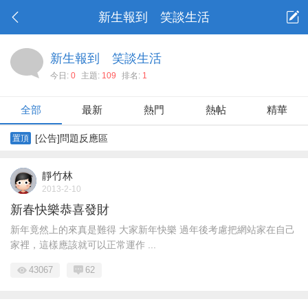
新生報到 笑談生活
新生報到 笑談生活
今日:
0
主題:
109
排名:
1
全部
最新
熱門
熱帖
精華
[公告]問題反應區
置頂
靜竹林
2013-2-10
新春快樂恭喜發財
新年竟然上的來真是難得 大家新年快樂 過年後考慮把網站家在自己
家裡，這樣應該就可以正常運作 ...
43067
62