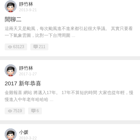
靜竹林
2013-9-21
閒聊二
這兩天又是颱風，每次颱風進不進來都引起很大爭議。 其實只要看
一下氣象雲圖，比對一下台灣周圍 ...
63123
211
靜竹林
2017-1-27
2017 新年恭喜
金雞報喜 網站 將邁入17年。 17年不算短的時間 大家也從年輕，慢
慢進入中年老年哈哈哈 ...
7519
6
小媛
2010-3-22