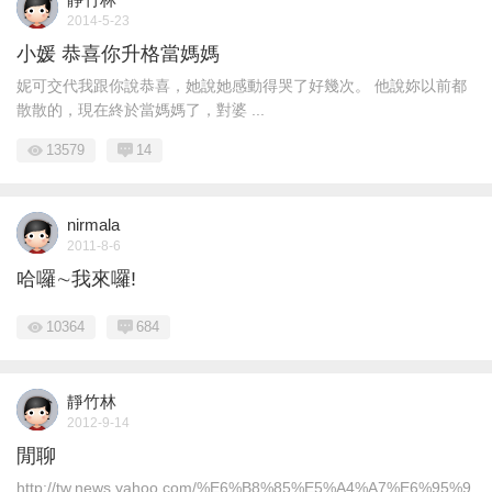
2014-5-23
小媛 恭喜你升格當媽媽
妮可交代我跟你說恭喜，她說她感動得哭了好幾次。 他說妳以前都
散散的，現在終於當媽媽了，對婆 ...
13579
14
nirmala
2011-8-6
哈囉∼我來囉!
10364
684
靜竹林
2012-9-14
閒聊
http://tw.news.yahoo.com/%E6%B8%85%E5%A4%A7%E6%95%9