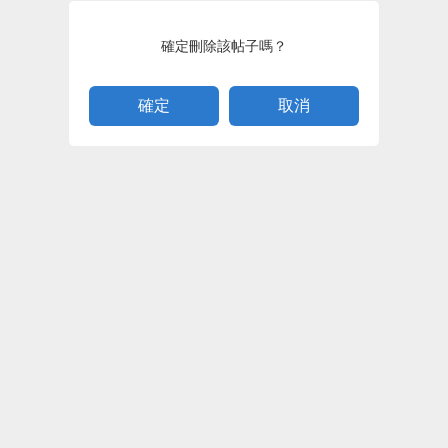
確定刪除該帖子嗎？
取消