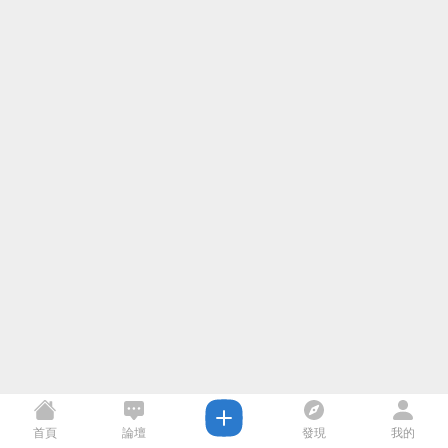
首頁
論壇
發現
我的