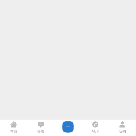
首頁
論壇
發現
我的