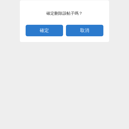
確定刪除該帖子嗎？
取消