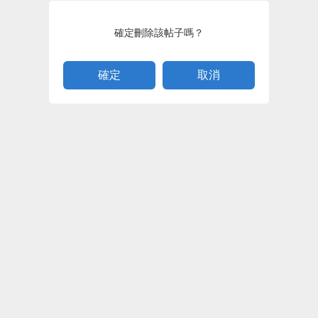
確定刪除該帖子嗎？
取消