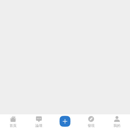
首頁
論壇
發現
我的