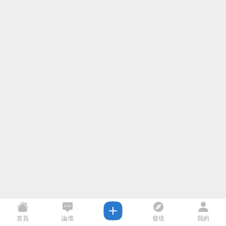
首頁
論壇
發現
我的