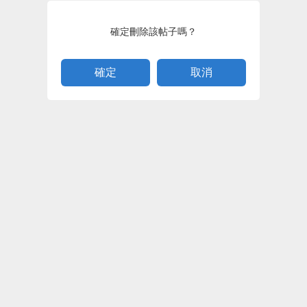
確定刪除該帖子嗎？
取消