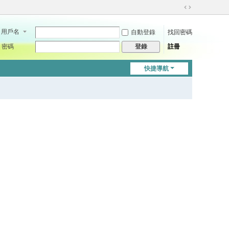
切
換
用戶名
自動登錄
找回密碼
到
寬
密碼
註冊
登錄
版
快捷導航