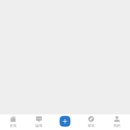
首頁
論壇
發現
我的