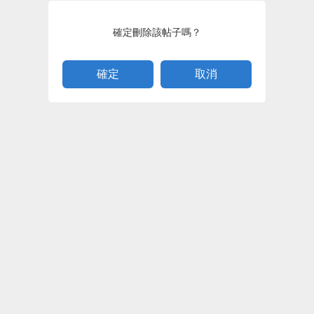
確定刪除該帖子嗎？
取消