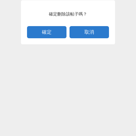
確定刪除該帖子嗎？
取消