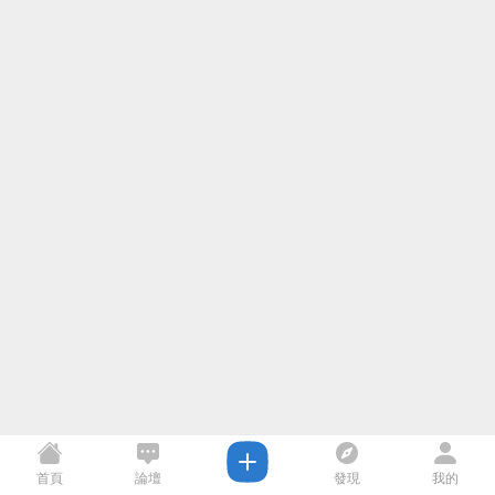
首頁
論壇
發現
我的