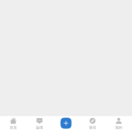
首頁
論壇
發現
我的