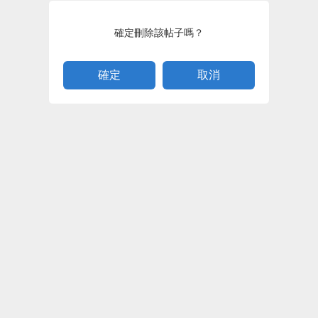
確定刪除該帖子嗎？
取消