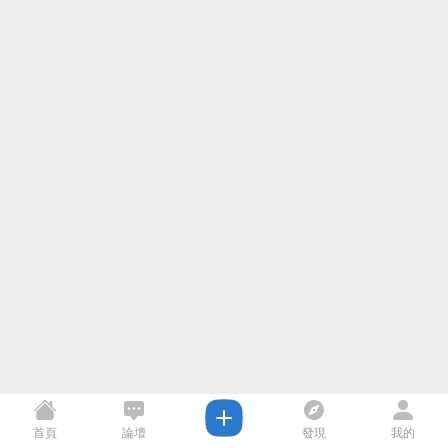
首頁
論壇
發現
我的