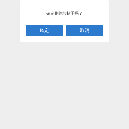
確定刪除該帖子嗎？
取消