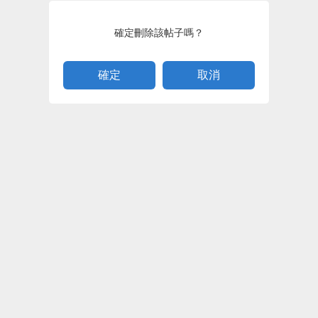
確定刪除該帖子嗎？
取消