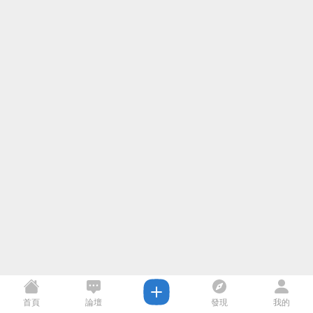
首頁
論壇
發現
我的