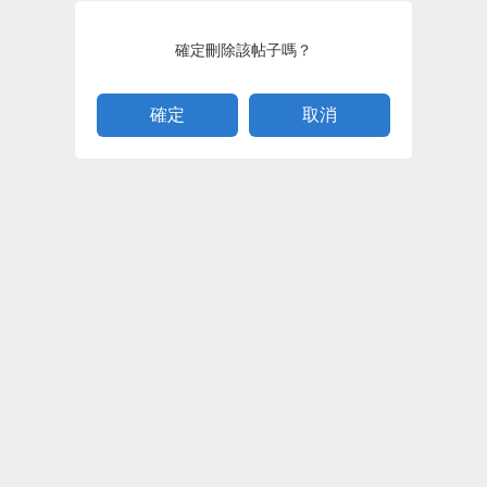
確定刪除該帖子嗎？
取消