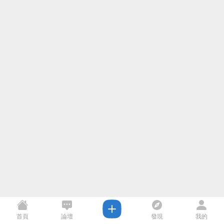
首頁
論壇
發現
我的