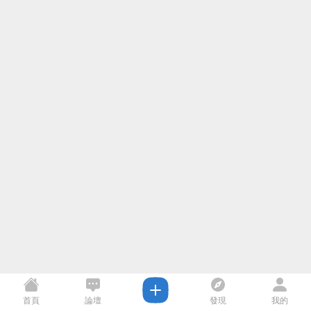
首頁
論壇
發現
我的