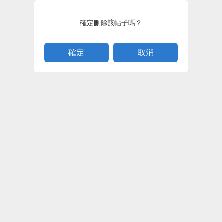
確定刪除該帖子嗎？
取消