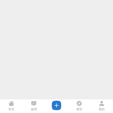
首頁
論壇
發現
我的