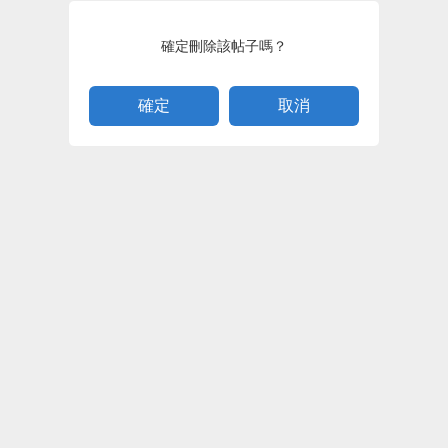
確定刪除該帖子嗎？
取消