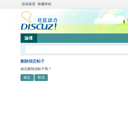
設為首頁
收藏本站
論壇
刪除指定帖子
確定刪除該帖子嗎？
確定
取消