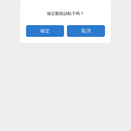
確定刪除該帖子嗎？
取消