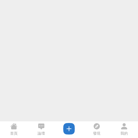
首頁
論壇
發現
我的