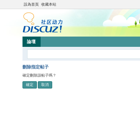
設為首頁
收藏本站
論壇
刪除指定帖子
確定刪除該帖子嗎？
確定
取消