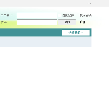
切
換
用戶名
自動登錄
找回密碼
到
寬
密碼
註冊
登錄
版
快捷導航