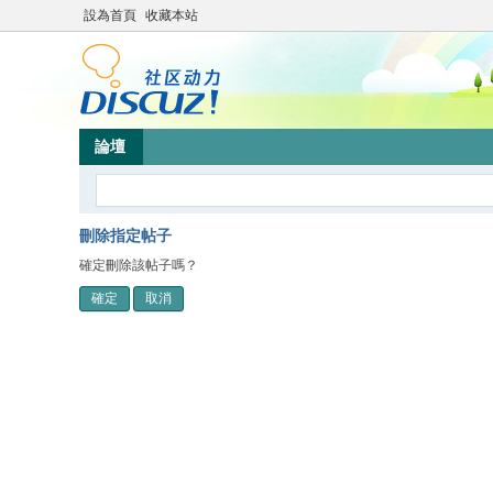
設為首頁
收藏本站
論壇
刪除指定帖子
確定刪除該帖子嗎？
確定
取消