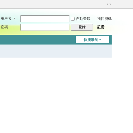
切
換
用戶名
自動登錄
找回密碼
到
寬
密碼
註冊
登錄
版
快捷導航