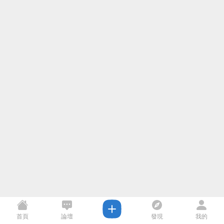
首頁
論壇
發現
我的