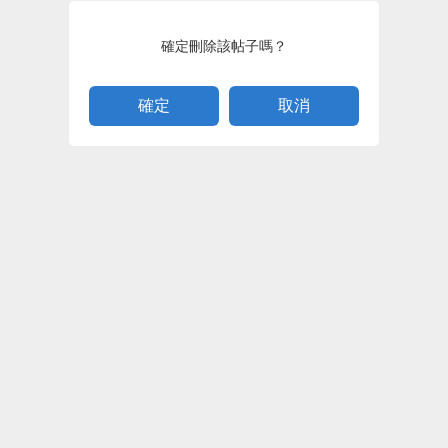
確定刪除該帖子嗎？
取消