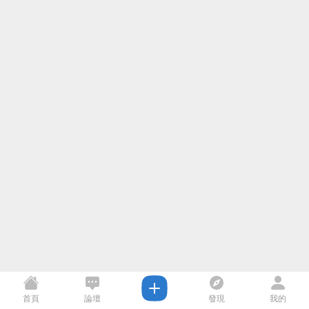
首頁
論壇
發現
我的