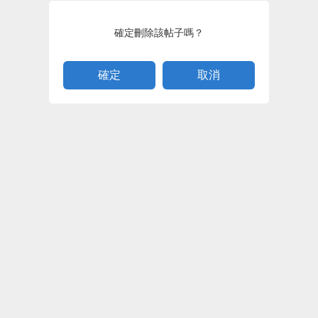
確定刪除該帖子嗎？
取消