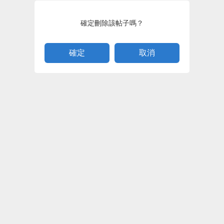
確定刪除該帖子嗎？
取消