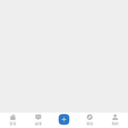
首頁
論壇
發現
我的