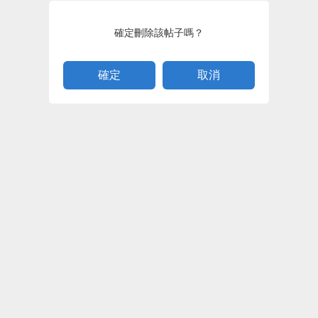
確定刪除該帖子嗎？
取消