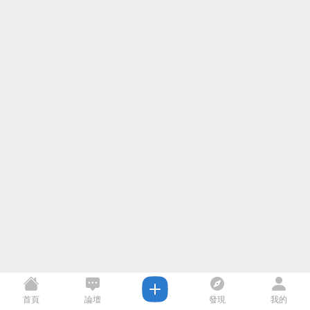
首頁
論壇
發現
我的