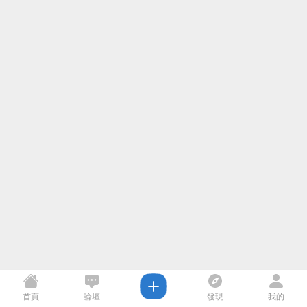
首頁
論壇
發現
我的