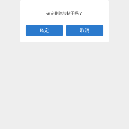
確定刪除該帖子嗎？
取消