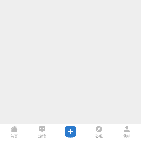
首頁
論壇
發現
我的