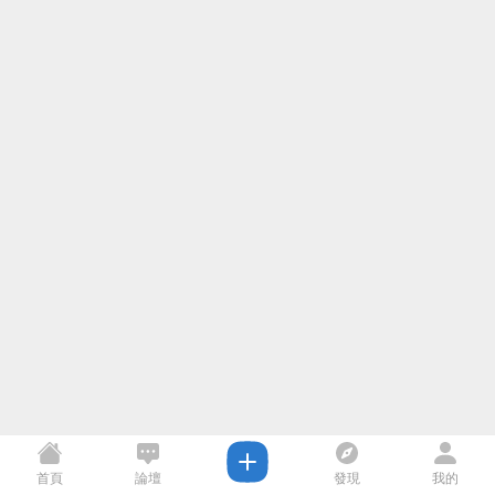
首頁
論壇
發現
我的