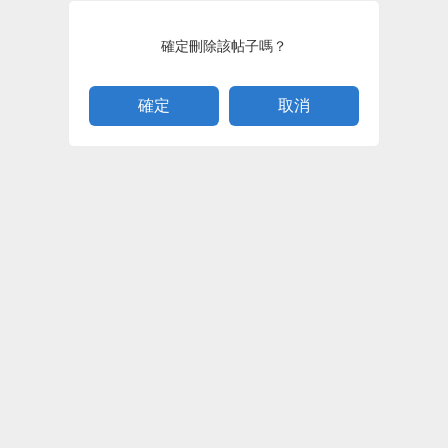
確定刪除該帖子嗎？
取消