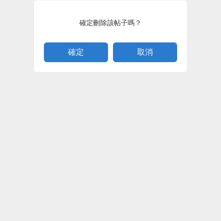
確定刪除該帖子嗎？
取消