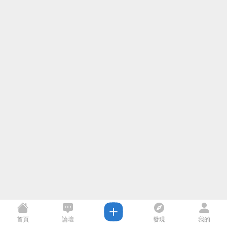
首頁
論壇
發現
我的