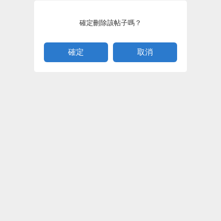
確定刪除該帖子嗎？
取消