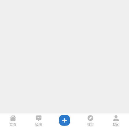
首頁
論壇
發現
我的