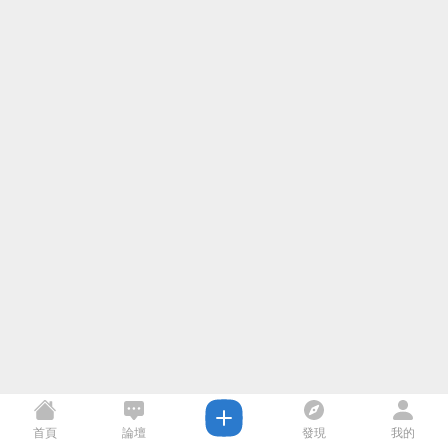
首頁
論壇
發現
我的