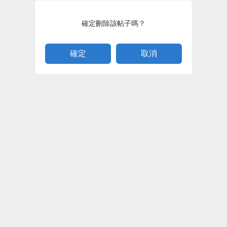
確定刪除該帖子嗎？
取消