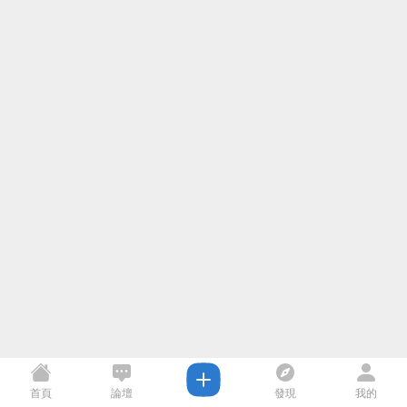
首頁
論壇
發現
我的