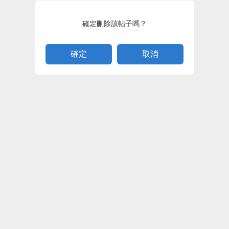
確定刪除該帖子嗎？
取消