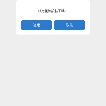
確定刪除該帖子嗎？
取消