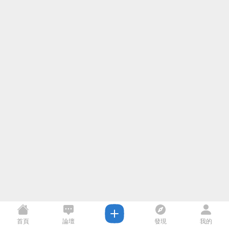
首頁
論壇
發現
我的