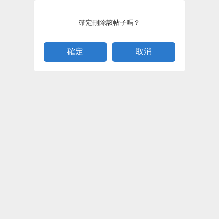
確定刪除該帖子嗎？
取消