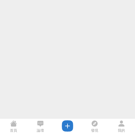
首頁
論壇
發現
我的