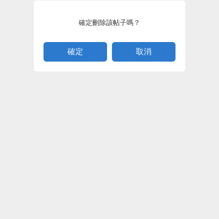
確定刪除該帖子嗎？
取消