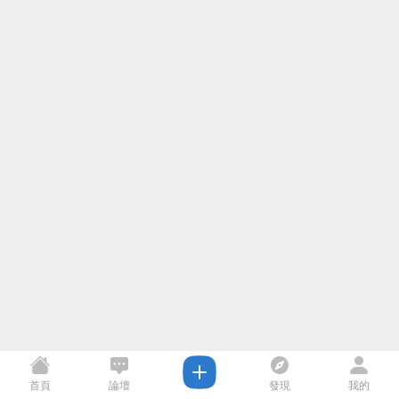
首頁
論壇
發現
我的