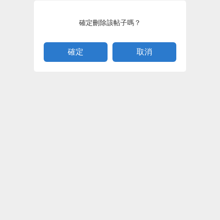
確定刪除該帖子嗎？
取消