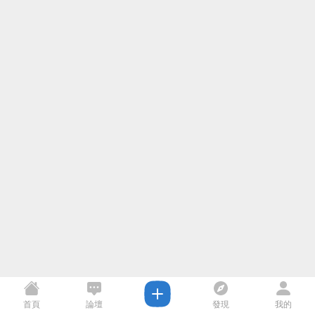
首頁
論壇
發現
我的