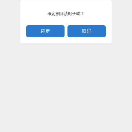
確定刪除該帖子嗎？
取消