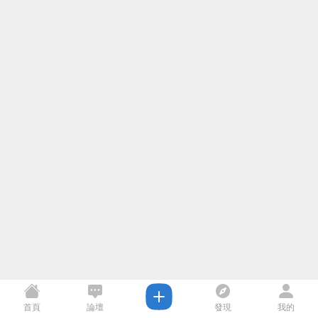
首頁
論壇
發現
我的